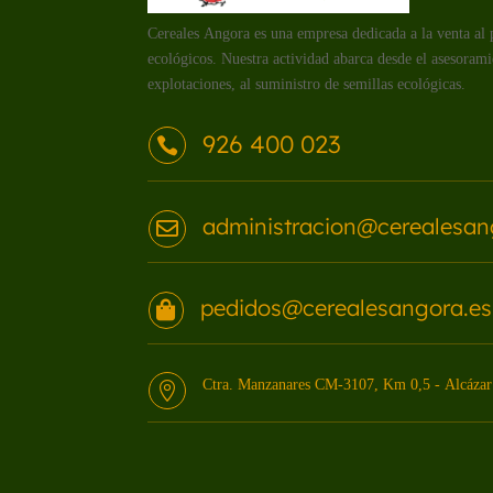
Cereales Angora es una empresa dedicada a la venta al 
ecológicos. Nuestra actividad abarca desde el asesorami
explotaciones, al suministro de semillas ecológicas.
926 400 023

administracion@cerealesan

pedidos@cerealesangora.es

Ctra. Manzanares CM-3107, Km 0,5 - Alcázar 
