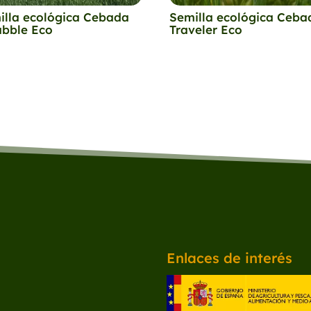
illa ecológica Cebada
Semilla ecológica Ceba
abble Eco
Traveler Eco
Enlaces de interés