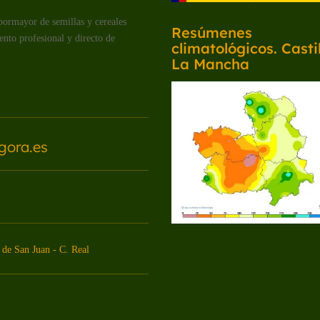
pormayor de semillas y cereales
Resúmenes
ento profesional y directo de
climatológicos. Castil
La Mancha
gora.es
de San Juan - C. Real