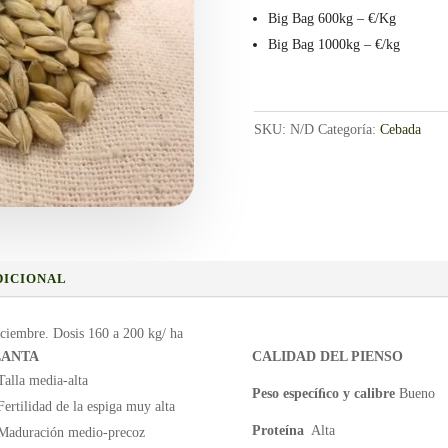
Big Bag 600kg – €/Kg
Big Bag 1000kg – €/kg
SKU:
N/D
Categoría:
Cebada
DICIONAL
iciembre. Dosis 160 a 200 kg/ ha
LANTA
CALIDAD DEL PIENSO
Talla media-alta
Peso especíﬁco y calibre
Bueno
Fertilidad de la espiga muy alta
Proteína
Alta
Maduración medio-precoz