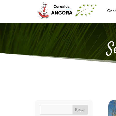
Cere
S