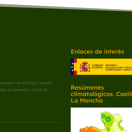
Enlaces de interés
pormayor de semillas y cereales
Resúmenes
ento profesional y directo de
climatológicos. Castil
La Mancha