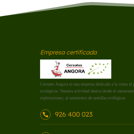
Empresa certificada
Cereales Angora es una empresa dedicada a la venta al 
ecológicos. Nuestra actividad abarca desde el asesorami
explotaciones, al suministro de semillas ecológicas.
926 400 023
