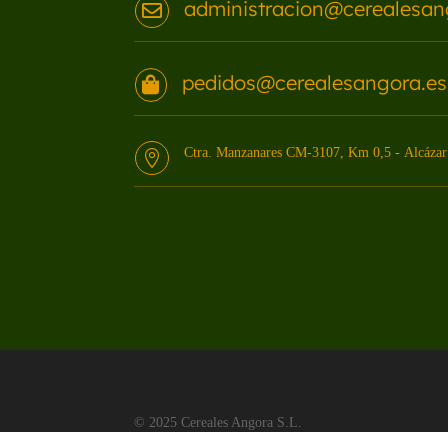
administracion@cerealesan

pedidos@cerealesangora.es

Ctra. Manzanares CM-3107, Km 0,5 - Alcázar 

© 2025 Cereales Angora S.L.